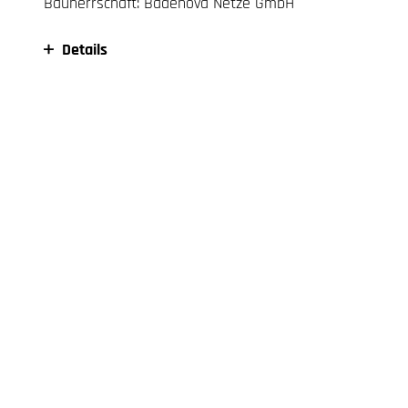
Bauherrschaft: Badenova Netze GmbH
Details